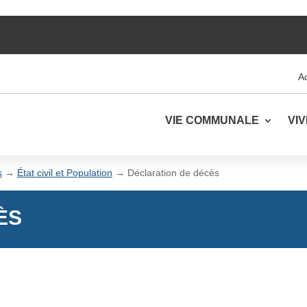
Ac
VIE COMMUNALE
VI
s
→
État civil et Population
→
Déclaration de décès
ÈS