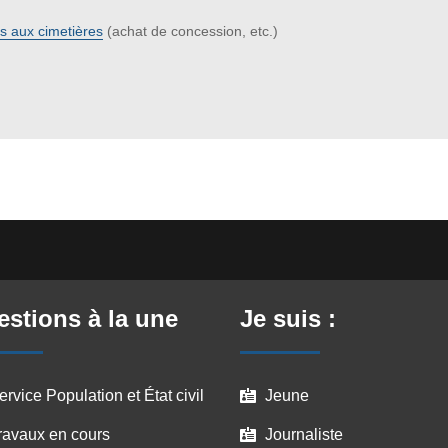
s aux cimetières
(achat de concession, etc.)
stions à la une
Je suis :
ervice Population et État civil
Jeune

ravaux en cours
Journaliste
