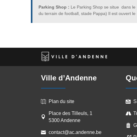
Parking Shop :
Le Parking Shop se situe
dans le 
du terrain de football, stade Pappa) Il est ouvert l
Ville d’Andenne
Que
Plan du site
S


Place des Tilleuls, 1
T


5300 Andenne
G

contact@ac.andenne.be
