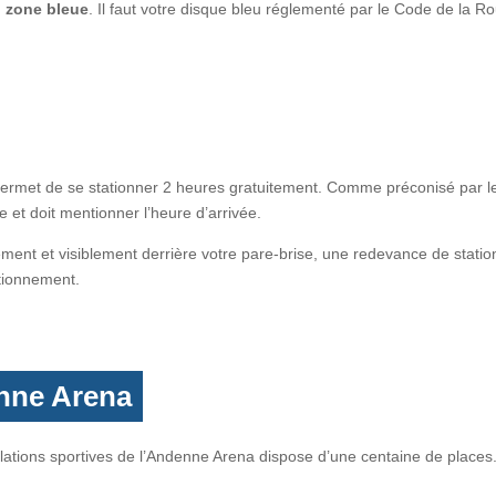
n zone bleue
. Il faut votre disque bleu réglementé par le Code de la Ro
 permet de se stationner 2 heures gratuitement. Comme préconisé par 
e et doit mentionner l’heure d’arrivée.
tement et visiblement derrière votre pare-brise, une redevance de stat
tionnement.
enne Arena
allations sportives de l’Andenne Arena dispose d’une centaine de places