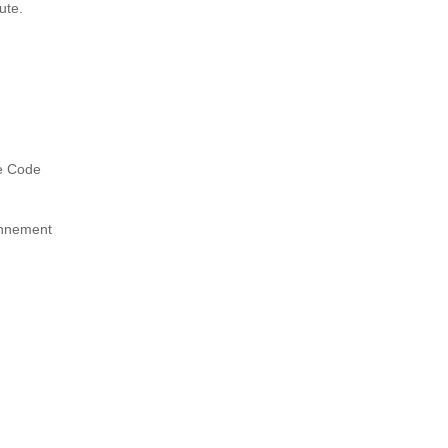
ute.
le Code
ionnement
.