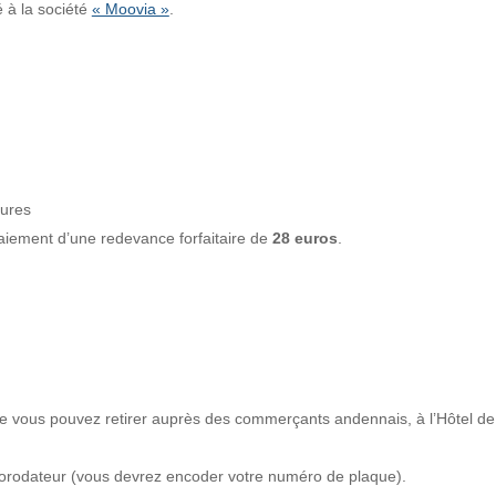
 à la société
« Moovia »
.
eures
aiement d’une redevance forfaitaire de
28 euros
.
e vous pouvez retirer auprès des commerçants andennais, à l’Hôtel de 
l’horodateur (vous devrez encoder votre numéro de plaque).