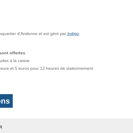
oquartier d’Andenne et est géré par
Indigo
.
ont offertes
.
ites à la caisse
/heure et 5 euros pour 12 heures de stationnement.
ons
R