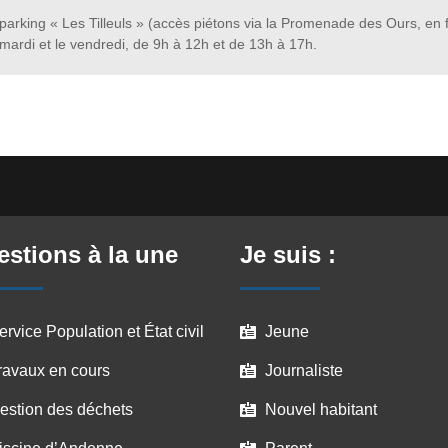
parking « Les Tilleuls » (accès piétons via la Promenade des Ours, en 
e mardi et le vendredi, de 9h à 12h et de 13h à 17h.
stions à la une
Je suis :
ervice Population et État civil
Jeune

ravaux en cours
Journaliste

estion des déchets
Nouvel habitant
