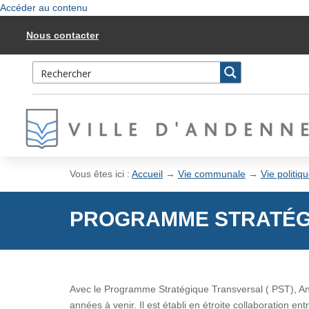
Accéder au contenu
Nous contacter
Vous êtes ici :
Accueil
→
Vie communale
→
Vie politiq
PROGRAMME STRATÉGI
Avec le Programme Stratégique Transversal ( PST), An
années à venir. Il est établi en étroite collaboration ent