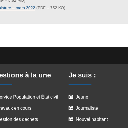
F – 5,62 MO)
slature – mars 2022
(PDF – 752 KO)
stions à la une
Je suis :
ervice Population et État civil
Jeune

ravaux en cours
Journaliste

estion des déchets
Nouvel habitant
