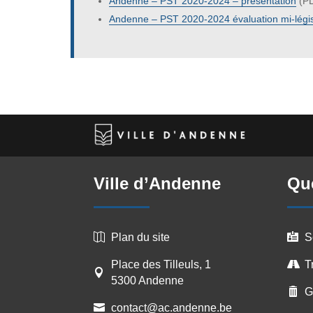
Andenne – PST 2020-2024 – présentation
(PD
Andenne – PST 2020-2024 évaluation mi-légi
Ville d’Andenne
Que
Plan du site
S


Place des Tilleuls, 1
T


5300 Andenne
G

contact@ac.andenne.be
