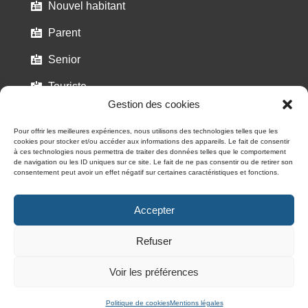
Nouvel habitant

Parent

Senior

Touriste

Gestion des cookies
Pour offrir les meilleures expériences, nous utilisons des technologies telles que les
cookies pour stocker et/ou accéder aux informations des appareils. Le fait de consentir
à ces technologies nous permettra de traiter des données telles que le comportement
de navigation ou les ID uniques sur ce site. Le fait de ne pas consentir ou de retirer son
consentement peut avoir un effet négatif sur certaines caractéristiques et fonctions.
Éditeur responsable :
Le Collège communal
| Webmaster
:
Sevice Relations publiques et Communication
| ©
Ville
d’Andenne
Accepter
Mentions légales
|
Politique en matière de cookies
|
Charte
Refuser
relative à la protection des données à caractère personnel
Charte d’utilisation de nos réseaux sociaux
|
Déclaration
Voir les préférences
d’accessibilité
Politique de cookies
Mentions légales