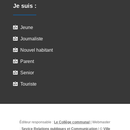
Je suis :
Jeune

Journaliste

Nouvel habitant

Parent

Senior

Touriste

Éditeur responsable :
Le Collège communal
| Webmaster
:
Sevice Relations publiques et Communication
| ©
Ville