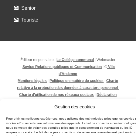
Senior

Touriste

Éditeur responsable :
Le Collège communal
| Webmaster
:
Sevice Relations publiques et Communication
| ©
Ville
d’Andenne
Mentions légales
|
Politique en matière de cookies
|
Charte
relative à la protection des données à caractère personnel
Charte d’utilisation de nos réseaux sociaux
|
Déclaration
d’accessibilité
Gestion des cookies
Pour offrir les meilleures expériences, nous utilisons des technologies telles que les cookies 
stocker et/ou accéder aux informations des appareils. Le fait de consentir à ces technologie
nous permettra de traiter des données telles que le comportement de navigation ou les ID
uniques sur ce site. Le fait de ne pas consentir ou de retirer son consentement peut avoir u