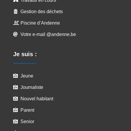
Travaux en cours

Gestion des déchets

Piscine d’Andenne

Votre e-mail @andenne.be

Je suis :
Jeune

Journaliste

Nouvel habitant

Parent

Senior
