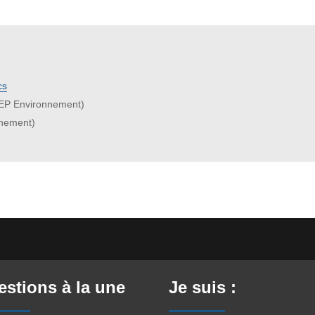
cs
EP Environnement)
nement)
stions à la une
Je suis :