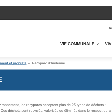
Ac
VIE COMMUNALE
VI
ment et propreté
→
Recyparc d'Andenne
E
ronnement, les recyparcs acceptent plus de 25 types de déchets :
 Ces déchets sont recyclés, valorisés ou éliminés dans le respect de la