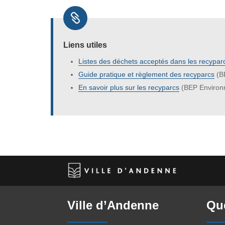

Liens utiles
Listes des déchets acceptés dans les recypar
Guide pratique et règlement des recyparcs
(B
En savoir plus sur les recyparcs
(BEP Environ
Ville d’Andenne
Que