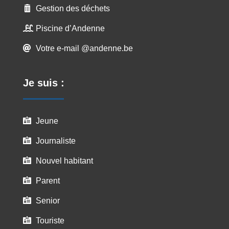
Gestion des déchets

Piscine d’Andenne

Votre e-mail @andenne.be

Je suis :
Jeune

Journaliste

Nouvel habitant

Parent

Senior

Touriste
