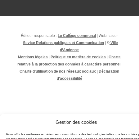
Éditeur responsable :
Le Collège communal
| Webmaster
:
Sevice Relations publiques et Communication
| ©
Ville
d’Andenne
Mentions légales
|
Politique en matière de cookies
|
Charte
relative à la protection des données à caractère personnel
Charte d’utilisation de nos réseaux sociaux
|
Déclaration
d’accessibilité
Gestion des cookies
Pour offrir les meilleures expériences, nous utilisons des technologies telles que les cookies 
stocker et/ou accéder aux informations des appareils. Le fait de consentir à ces technologie