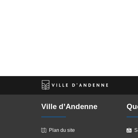
Ville d’Andenne
Que
Plan du site
S

