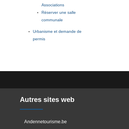
Associations
Réserver une salle
communale
Urbanisme et demande de
permis
Autres sites web
Andennetourisme.be