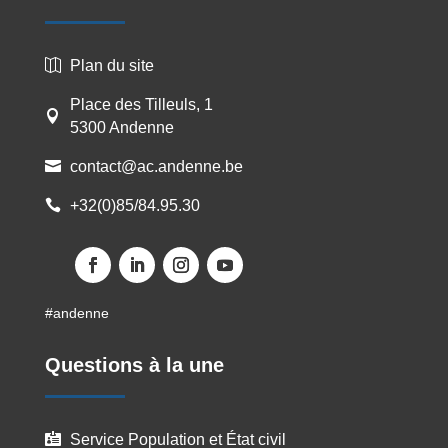
Plan du site

Place des Tilleuls, 1

5300 Andenne
contact@ac.andenne.be

+32(0)85/84.95.30

Facebook
LinkedIn
Instagram
YouTube
#andenne
Questions à la une
Service Population et État civil
