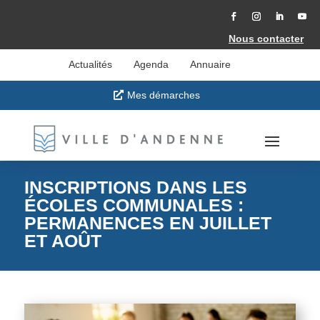
Accéder
au
contenu
Facebook
Instagram
LinkedIn
YouT
Nous contacter
Actualités
Agenda
Annuaire
Mes démarches
INSCRIPTIONS DANS LES
ÉCOLES COMMUNALES :
PERMANENCES EN JUILLET
ET AOÛT