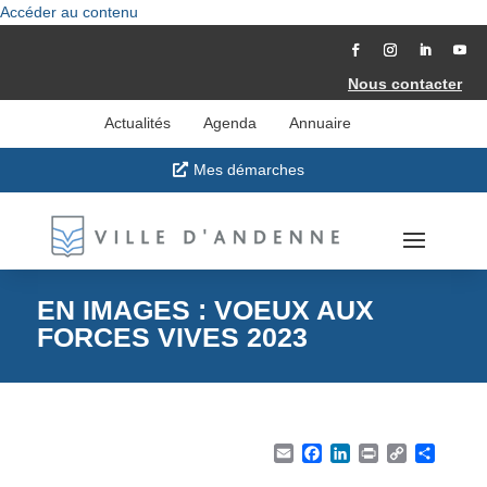
Accéder au contenu
Nous contacter
Actualités
Agenda
Annuaire
Mes démarches
EN IMAGES : VOEUX AUX
FORCES VIVES 2023
Email
Facebook
LinkedIn
Print
Copy Li
Part