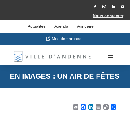
Accéder
au
contenu
Facebook
Instagram
LinkedIn
YouT
Nous contacter
Actualités
Agenda
Annuaire
Mes démarches
EN IMAGES : UN AIR DE FÊTES
Email
Facebook
LinkedIn
Print
Copy Li
Part