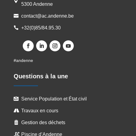

5300 Andenne
contact@ac.andenne.be

+32(0)85/84.95.30

Facebook
LinkedIn
Instagram
YouTube
#andenne
Questions à la une
Service Population et État civil

Travaux en cours

Gestion des déchets

Piscine d’Andenne
