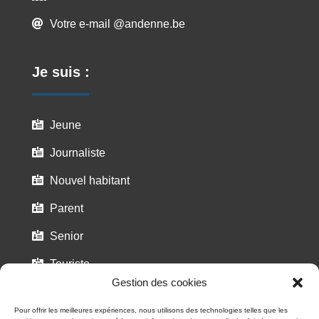
Votre e-mail @andenne.be

Je suis :
Jeune

Journaliste

Nouvel habitant

Parent

Senior

Touriste

Gestion des cookies
Pour offrir les meilleures expériences, nous utilisons des technologies telles que les