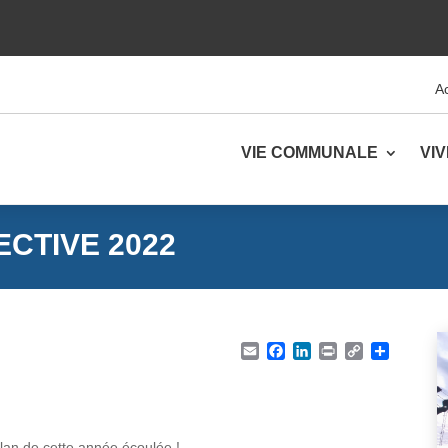
Ac
VIE COMMUNALE
VI
ECTIVE 2022
Email
Facebook
LinkedIn
Print
Copy Lin
Parta
ilan de cette année écoulée !