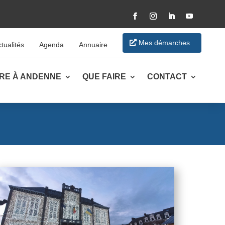
Facebook
Instagram
LinkedIn
YouTube
Mes démarches
tualités
Agenda
Annuaire
VRE À ANDENNE
QUE FAIRE
CONTACT
k
ger