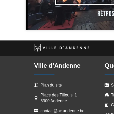
Ville d’Andenne
Que
Plan du site
S


Place des Tilleuls, 1
T


5300 Andenne
G

contact@ac.andenne.be
