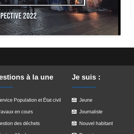
stions à la une
Je suis :
ervice Population et État civil
Jeune

ravaux en cours
Journaliste

estion des déchets
Nouvel habitant
