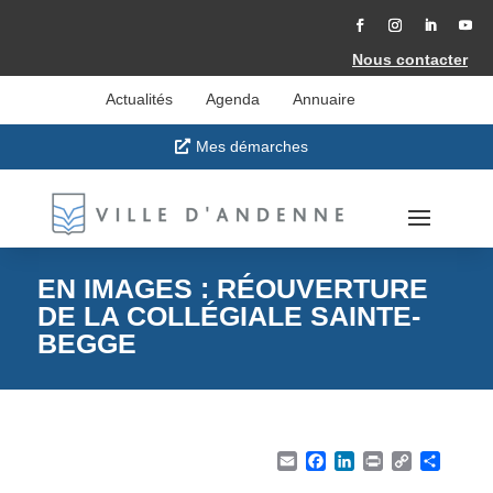
Accéder
au
contenu
Facebook
Instagram
LinkedIn
YouT
Nous contacter
Actualités
Agenda
Annuaire
Mes démarches
EN IMAGES : RÉOUVERTURE
DE LA COLLÉGIALE SAINTE-
BEGGE
Email
Facebook
LinkedIn
Print
Copy Li
Part