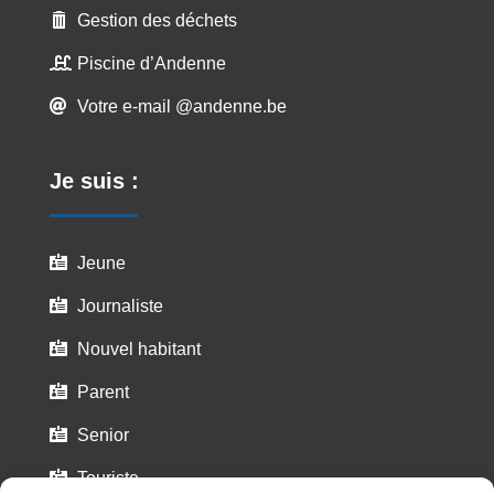
Gestion des déchets

Piscine d’Andenne

Votre e-mail @andenne.be

Je suis :
Jeune

Journaliste

Nouvel habitant

Parent

Senior

Touriste
