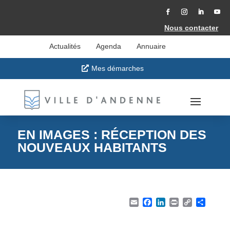
Accéder
au
contenu
Facebook
Instagram
LinkedIn
YouT
Nous contacter
Actualités
Agenda
Annuaire
Mes démarches
EN IMAGES : RÉCEPTION DES
NOUVEAUX HABITANTS
Email
Facebook
LinkedIn
Print
Copy Li
Part