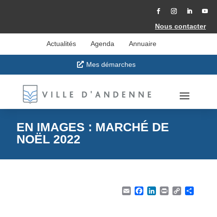
Accéder
au
contenu
Facebook
Instagram
LinkedIn
YouT
Nous contacter
Actualités
Agenda
Annuaire
Mes démarches
EN IMAGES : MARCHÉ DE
NOËL 2022
Email
Facebook
LinkedIn
Print
Copy Li
Part