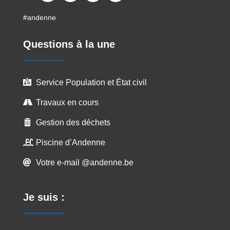
Facebook
LinkedIn
Instagram
YouTube
#andenne
Questions à la une
Service Population et État civil

Travaux en cours

Gestion des déchets

Piscine d’Andenne

Votre e-mail @andenne.be

Je suis :