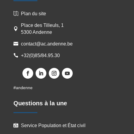
Plan du site

Place des Tilleuls, 1

5300 Andenne
contact@ac.andenne.be

+32(0)85/84.95.30

Facebook
LinkedIn
Instagram
YouTube
#andenne
Questions à la une
Service Population et État civil
