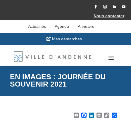
Accéder
au
contenu
Facebook
Instagram
LinkedIn
YouT
Nous contacter
Actualités
Agenda
Annuaire
Mes démarches
EN IMAGES : JOURNÉE DU
SOUVENIR 2021
Email
Facebook
LinkedIn
Print
Copy Li
Part