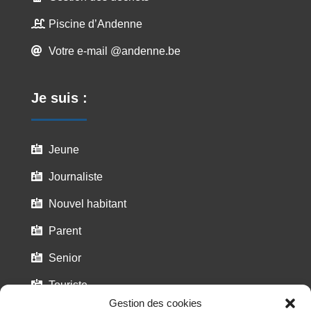
Piscine d’Andenne

Votre e-mail @andenne.be

Je suis :
Jeune

Journaliste

Nouvel habitant

Parent

Senior

Touriste

Gestion des cookies