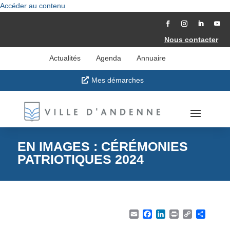
Accéder au contenu
Nous contacter
Actualités
Agenda
Annuaire
Mes démarches
EN IMAGES : CÉRÉMONIES
PATRIOTIQUES 2024
Email
Facebook
LinkedIn
Print
Copy Li
Part