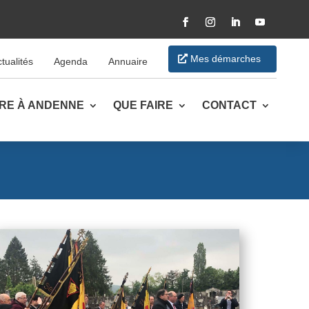
Facebook
Instagram
LinkedIn
YouTube
Mes démarches
tualités
Agenda
Annuaire
VRE À ANDENNE
QUE FAIRE
CONTACT
k
ger