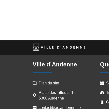
Ville d’Andenne
Que
Plan du site
S


Place des Tilleuls, 1
T


5300 Andenne
G

contact@ac.andenne.be
