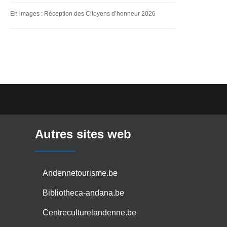
En images : Réception des Citoyens d’honneur 2026
Autres sites web
Andennetourisme.be
Bibliotheca-andana.be
Centreculturelandenne.be