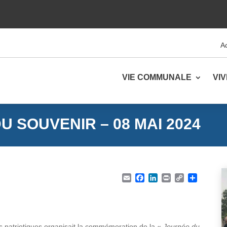
Ac
VIE COMMUNALE
VI
U SOUVENIR – 08 MAI 2024
Email
Facebook
LinkedIn
Print
Copy Lin
Parta
s patriotiques organisait la commémoration de la «
Journée du