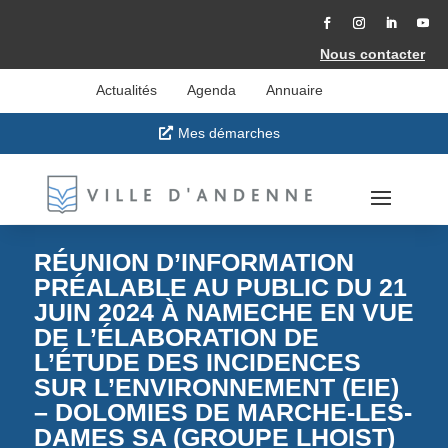
Accéder
au
contenu
Facebook
Instagram
LinkedIn
YouT
Nous contacter
Actualités
Agenda
Annuaire
Mes démarches
RÉUNION D’INFORMATION
PRÉALABLE AU PUBLIC DU 21
JUIN 2024 À NAMECHE EN VUE
DE L’ÉLABORATION DE
L’ÉTUDE DES INCIDENCES
SUR L’ENVIRONNEMENT (EIE)
– DOLOMIES DE MARCHE-LES-
DAMES SA (GROUPE LHOIST)