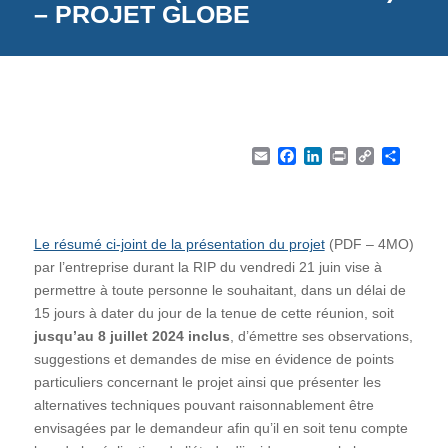
– PROJET GLOBE
Email
Facebook
LinkedIn
Print
Copy Li
Part
Le résumé ci-joint de la présentation du projet
(PDF – 4MO)
par l’entreprise durant la RIP du vendredi 21 juin vise à
permettre à toute personne le souhaitant, dans un délai de
15 jours à dater du jour de la tenue de cette réunion, soit
jusqu’au 8 juillet 2024 inclus
, d’émettre ses observations,
suggestions et demandes de mise en évidence de points
particuliers concernant le projet ainsi que présenter les
alternatives techniques pouvant raisonnablement être
envisagées par le demandeur afin qu’il en soit tenu compte