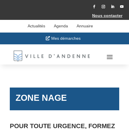
Accéder
au
contenu
Facebook
Instagram
LinkedIn
YouT
Nous contacter
Actualités
Agenda
Annuaire
Mes démarches
ZONE NAGE
POUR TOUTE URGENCE, FORMEZ