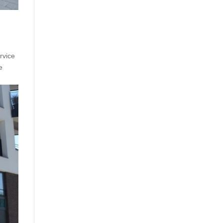
rvice
e