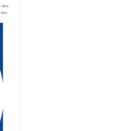
n des
 des