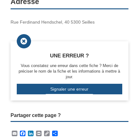
Adresse
Rue Ferdinand Hendschel, 40 5300 Seilles

UNE ERREUR ?
Vous constatez une erreur dans cette fiche ? Merci de
préciser le nom de la fiche et les informations à mettre à
jour.
Signaler une erreur
Partager cette page ?
E
F
L
P
C
P