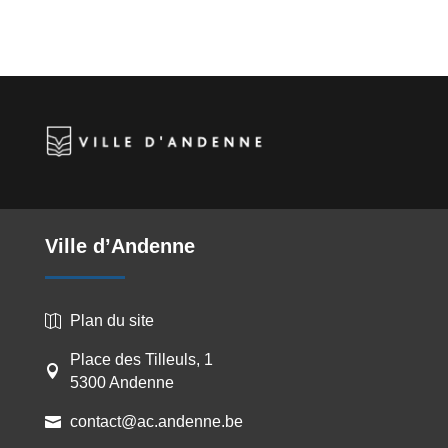
m
a
i
r
o
a
a
c
n
i
p
r
i
e
k
n
y
t
l
b
e
t
L
a
o
d
i
g
o
I
n
e
k
n
k
r
Ville d’Andenne
Plan du site

Place des Tilleuls, 1

5300 Andenne
contact@ac.andenne.be
