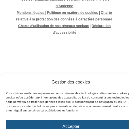
d’Andenne
Mentions légales
|
Politique en matière de cookies
|
Charte
relative à la protection des données à caractère personnel
Charte d’utilisation de nos réseaux sociaux
|
Déclaration
d’accessibilité
Gestion des cookies
Pour offrir les meilleures expériences, nous utilisons des technologies telles que les cookies 
stocker et/ou accéder aux informations des appareils. Le fait de consentir à ces technologie
nous permettra de traiter des données telles que le comportement de navigation ou les ID
uniques sur ce site. Le fait de ne pas consentir ou de retirer son consentement peut avoir u
effet négatif sur certaines caractéristiques et fonctions.
Accepter