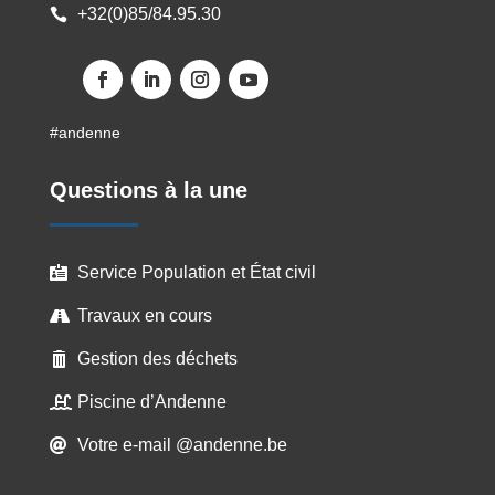
+32(0)85/84.95.30

Facebook
LinkedIn
Instagram
YouTube
#andenne
Questions à la une
Service Population et État civil

Travaux en cours

Gestion des déchets

Piscine d’Andenne

Votre e-mail @andenne.be
