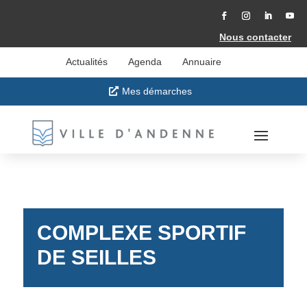
Accéder
au
contenu
Facebook
Instagram
LinkedIn
YouT
Nous contacter
Actualités
Agenda
Annuaire
Mes démarches
COMPLEXE SPORTIF
DE SEILLES