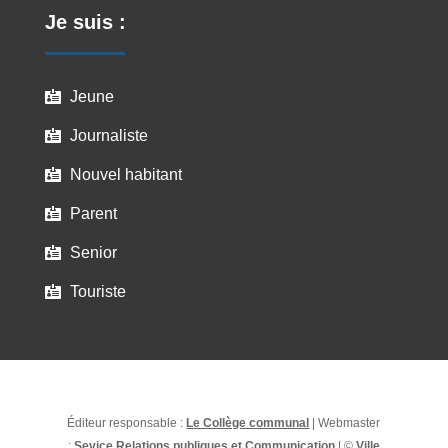
Je suis :
Jeune

Journaliste

Nouvel habitant

Parent

Senior

Touriste

Éditeur responsable :
Le Collège communal
| Webmaster
:
Sevice Relations publiques et Communication
| ©
Ville