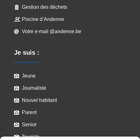
Gestion des déchets

Piscine d’Andenne

Votre e-mail @andenne.be

Je suis :
Jeune

Journaliste

Nouvel habitant

Parent

Senior

Touriste
