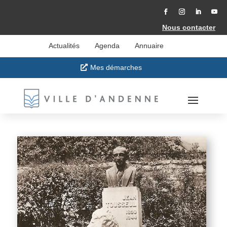
Accéder
au
contenu
Facebook
Instagram
LinkedIn
YouT
Nous contacter
Actualités
Agenda
Annuaire
Mes démarches