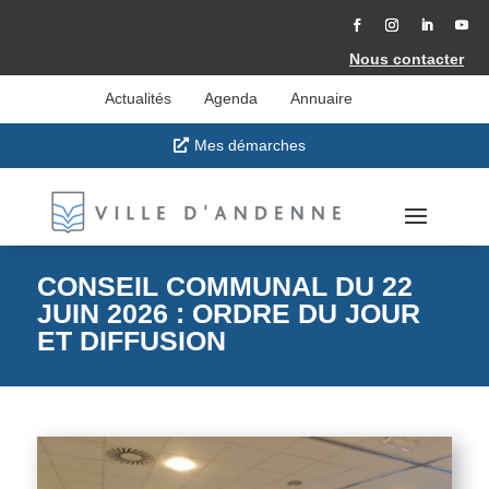
Accéder
au
contenu
Facebook
Instagram
LinkedIn
YouT
Nous contacter
Actualités
Agenda
Annuaire
Mes démarches
CONSEIL COMMUNAL DU 22
JUIN 2026 : ORDRE DU JOUR
ET DIFFUSION