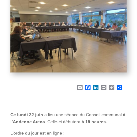
Email
Facebook
LinkedIn
Print
Copy Li
Part
Ce lundi 22 juin
a lieu une séance du Conseil communal
à
l’Andenne Arena
. Celle-ci débutera
à 19 heures.
L’ordre du jour est en ligne :