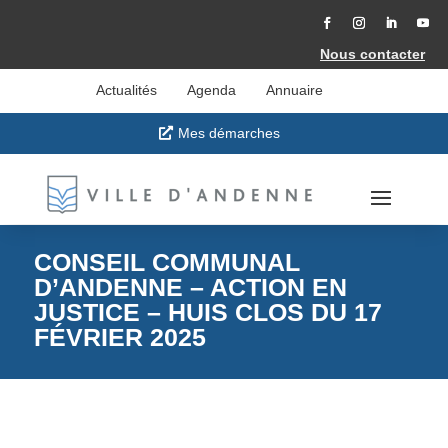
Accéder
au
contenu
Facebook
Instagram
LinkedIn
YouT
Nous contacter
Actualités
Agenda
Annuaire
Mes démarches
CONSEIL COMMUNAL
D’ANDENNE – ACTION EN
JUSTICE – HUIS CLOS DU 17
FÉVRIER 2025