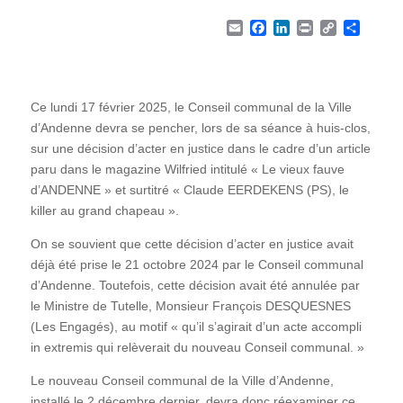
Email
Facebook
LinkedIn
Print
Copy Li
Part
Ce lundi 17 février 2025, le Conseil communal de la Ville
d’Andenne devra se pencher, lors de sa séance à huis-clos,
sur une décision d’acter en justice dans le cadre d’un article
paru dans le magazine Wilfried intitulé « Le vieux fauve
d’ANDENNE » et surtitré « Claude EERDEKENS (PS), le
killer au grand chapeau ».
On se souvient que cette décision d’acter en justice avait
déjà été prise le 21 octobre 2024 par le Conseil communal
d’Andenne. Toutefois, cette décision avait été annulée par
le Ministre de Tutelle, Monsieur François DESQUESNES
(Les Engagés), au motif « qu’il s’agirait d’un acte accompli
in extremis qui relèverait du nouveau Conseil communal. »
Le nouveau Conseil communal de la Ville d’Andenne,
installé le 2 décembre dernier, devra donc réexaminer ce