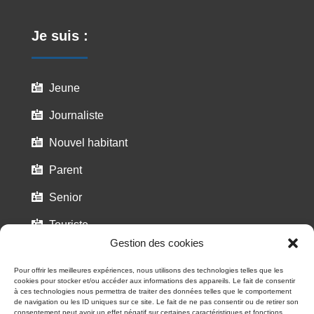
Je suis :
Jeune

Journaliste

Nouvel habitant

Parent

Senior

Touriste

Gestion des cookies
Pour offrir les meilleures expériences, nous utilisons des technologies telles que les
cookies pour stocker et/ou accéder aux informations des appareils. Le fait de consentir
à ces technologies nous permettra de traiter des données telles que le comportement
de navigation ou les ID uniques sur ce site. Le fait de ne pas consentir ou de retirer son
consentement peut avoir un effet négatif sur certaines caractéristiques et fonctions.