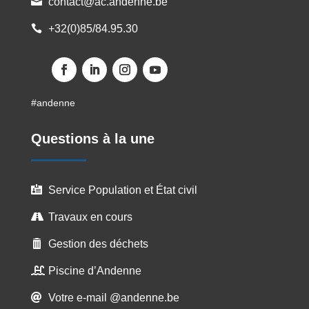
contact@ac.andenne.be

+32(0)85/84.95.30

Facebook
LinkedIn
Instagram
YouTube
#andenne
Questions à la une
Service Population et État civil

Travaux en cours

Gestion des déchets

Piscine d’Andenne

Votre e-mail @andenne.be
