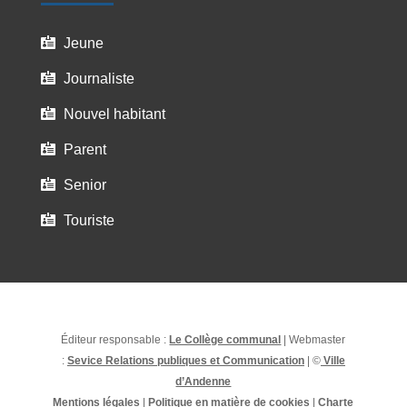
Jeune

Journaliste

Nouvel habitant

Parent

Senior

Touriste

Éditeur responsable :
Le Collège communal
| Webmaster
:
Sevice Relations publiques et Communication
| ©
Ville
d’Andenne
Mentions légales
|
Politique en matière de cookies
|
Charte